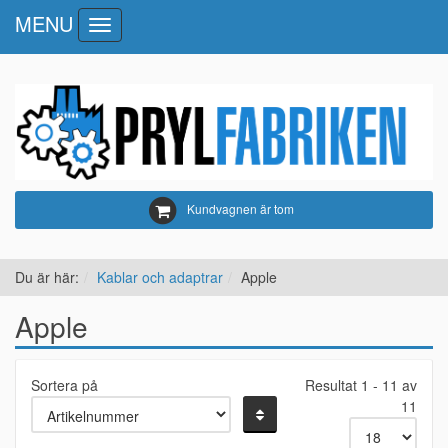
MENU
Toggle
navigation
Kundvagnen är tom
Du är här:
Kablar och adaptrar
Apple
Apple
Sortera på
Resultat 1 - 11 av
11