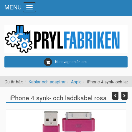
MENU
Toggle
navigation
Kundvagnen är tom
Du är här:
Kablar och adaptrar
Apple
iPhone 4 synk- och ladd
iPhone 4 synk- och laddkabel rosa