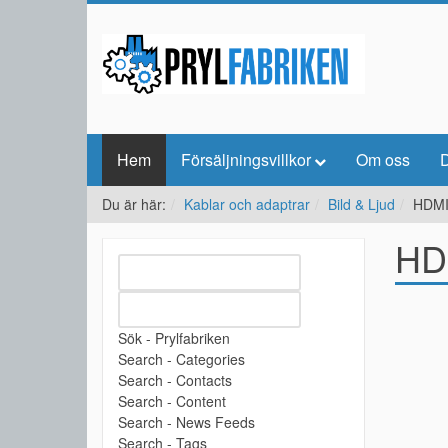
Hem
Försäljningsvillkor
Om oss
D
Du är här:
Kablar och adaptrar
Bild & Ljud
HDMI
HD
Sök - Prylfabriken
Search - Categories
Search - Contacts
Search - Content
Search - News Feeds
Search - Tags