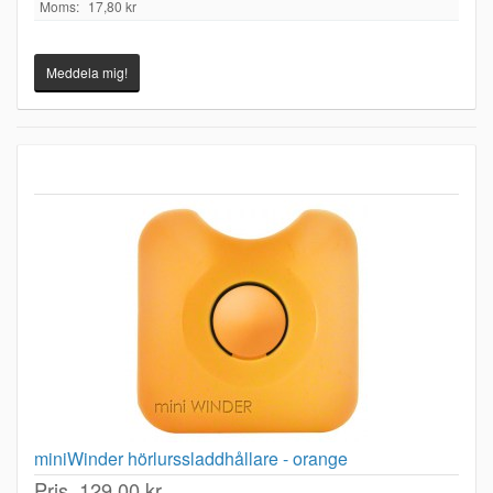
Moms:
17,80 kr
Meddela mig!
miniWinder hörlurssladdhållare - orange
Pris
129,00 kr