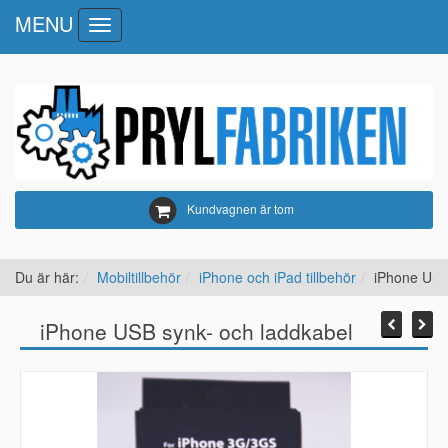
MENU
Toggle
navigation
Kundvagnen är tom
Du är här:
Mobiltillbehör
iPhone och iPad tillbehör
iPhone USB
iPhone USB synk- och laddkabel