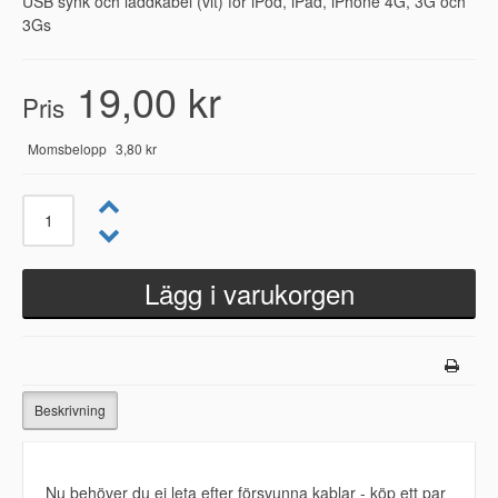
USB synk och laddkabel (vit) för iPod, iPad, iPhone 4G, 3G och
3Gs
19,00 kr
Pris
Momsbelopp
3,80 kr
Beskrivning
Nu behöver du ej leta efter försvunna kablar - köp ett par