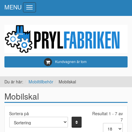
MENU
Toggle
navigation
Kundvagnen är tom
Du är här:
Mobiltillbehör
Mobilskal
Mobilskal
Sortera på
Resultat 1 - 7 av
7