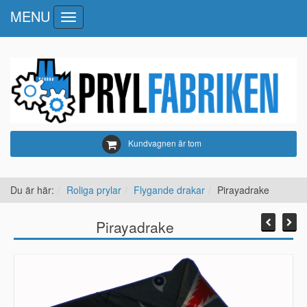
MENU
Toggle
navigation
Kundvagnen är tom
Du är här:
Roliga prylar
Flygande drakar
Pirayadrake
Pirayadrake