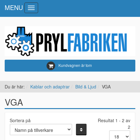
MENU
Toggle
navigation
Kundvagnen är tom
Du är här:
Kablar och adaptrar
Bild & Ljud
VGA
VGA
Sortera på
Resultat 1 - 2 av
2