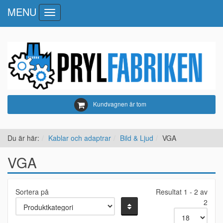
MENU
Toggle
navigation
Kundvagnen är tom
Du är här:
Kablar och adaptrar
Bild & Ljud
VGA
VGA
Sortera på
Resultat 1 - 2 av
2